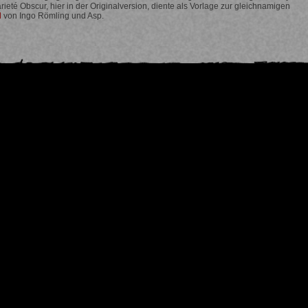
rieté Obscur, hier in der Originalversion, diente als Vorlage zur gleichnamigen
l
von Ingo Römling und Asp.