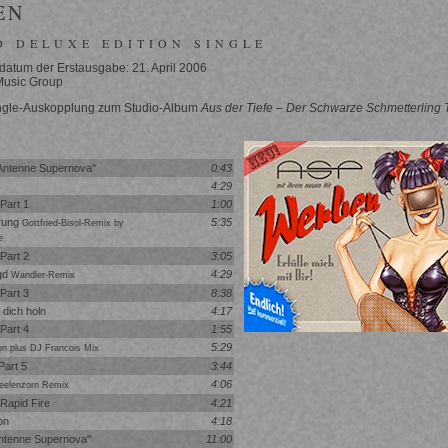
EN
D DELUXE EDITION SINGLE
atum der Erstausgabe: 21. April 2006
 Music Group
ingle-Auskopplung zum Studio-Album
Aus der Tiefe – Der Schwarze Schmetterling T
Antenne Supernova"
0:43
4:29
 Part 1
1:00
rung
5:35
Gottfried-Bisol-Remix by
e
 Part 2
3:05
gd
4:29
Wandler-Remix
 Part 3
8:38
dich holn
4:17
 Part 4
1:55
5:29
on plus DJ Francois Mix
 Part 5
3:44
4:06
eelenzorn Remix
 Rapid Fire
4:21
on
4:18
Antenne Supernova"
11:00