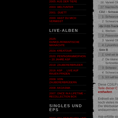
2005: AUS DER TIEFE
16.
Varieté O
17.
Nachtschl
2003: WELTUNTER
CD2 – Schwar
2001: :DUETT
1.
Schwarze
2000: HAST DU MICH
2.
Schwarze
VERMISST
<br />10-Trac
LIVE-ALBEN
1.
Werben
2.
Posessio
2025:
3.
Varieté O
DUNKELROMANTISCHE
4.
Lykanthro
MAINÄCHTE
Side B
2024: KREATOUR
1.
Und wir t
2020: PENTAGRAMMOPHON
2.
Die klein
– 20 JAHRE ASP
Schmetter
2019: ZAUBERERBRUDER
3.
Schwarz
2016: ASP … LIVE AUF
4.
Schwarzer
RAUEN PFADEN
5.
Ich will b
2009: VON
ZAUBERERBRÜDERN
Diese CD/LP is
Teile dieser 
2008: AKOASMA
enthalten
2007: ONCE IN A LIFETIME –
RECOLLECTION BOX
Enthielt ein 
noch vieles m
SINGLES UND
Die Werbekam
EPS
andauernden V
Asp erfüllte 