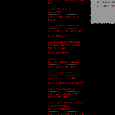
2023: ICH, DER TEUFEL UND
Der Text zu Va
DU
Graphic Nove
2022: DIE LETZTE
ZUFLUCHT
2021: RAISE SOME HELL
NOW!
2019: KOSMONAUTILUS
2019: ABYSSUS 2 (MUSIK)
2019: TINTAKEL
2019: OSTERNACHT/GEH
UND HEB DEIN GRAB AUS,
MEIN FREUND
2017: ZUTIEFST…
2017:
BERNSTEINMEERENGEL
2017: 20.000 MEILEN
2016: DAS KOLLEKTIV
2012: GEISTERFAHRER
2012: EISIGE WIRKLICHKEIT
2011: WECHSELBALG
2009: WER SONST? / IM
MÄRCHENLAND
2009: DIE KLEINE BALLADE
VOM SCHWARZEN
SCHMETTERLING
2007: DIE VERSCHOLLENEN