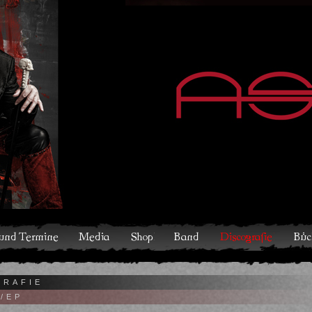
hop
Band
Discografie
Bücher und Comics
Kontakt
GRAFIE
/EP