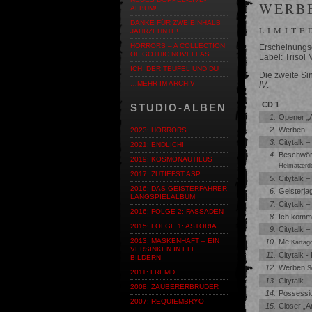
WERB
ALBUM!
DANKE FÜR ZWEIEINHALB
LIMITE
JAHRZEHNTE!
HORRORS – A COLLECTION
Erscheinungsd
OF GOTHIC NOVELLAS
Label: Trisol
ICH, DER TEUFEL UND DU
Die zweite S
…MEHR IM ARCHIV
IV
.
CD 1
STUDIO-ALBEN
1.
Opener „
2.
Werben
2023: HORRORS
3.
Citytalk –
2021: ENDLICH!
4.
Beschwö
2019: KOSMONAUTILUS
Heimatærd
2017: ZUTIEFST ASP
5.
Citytalk –
2016: DAS GEISTERFAHRER
6.
Geisterja
LANGSPIELALBUM
7.
Citytalk –
2016: FOLGE 2: FASSADEN
8.
Ich komm 
2015: FOLGE 1: ASTORIA
9.
Citytalk –
2013: MASKENHAFT – EIN
10.
Me
Kartag
VERSINKEN IN ELF
11.
Citytalk -
BILDERN
12.
Werben
S
2011: FREMD
13.
Citytalk –
2008: ZAUBERERBRUDER
14.
Possessi
2007: REQUIEMBRYO
15.
Closer „