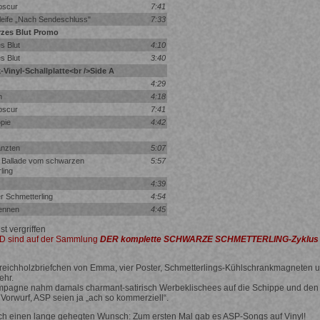
bscur
7:41
eife „Nach Sendeschluss"
7:33
zes Blut Promo
s Blut
4:10
s Blut
3:40
k-Vinyl-Schallplatte<br />Side A
4:29
n
4:18
bscur
7:41
pie
4:42
anzten
5:07
e Ballade vom schwarzen
5:57
ling
4:39
 Schmetterling
4:54
rennen
4:45
t vergriffen
CD sind auf der Sammlung
DER komplette SCHWARZE SCHMETTERLING-Zyklus
Streichholzbriefchen von Emma, vier Poster, Schmetterlings-Kühlschrankmagneten 
ehr.
pagne nahm damals charmant-satirisch Werbeklischees auf die Schippe und den
orwurf, ASP seien ja „ach so kommerziell“.
sich einen lange gehegten Wunsch: Zum ersten Mal gab es ASP-Songs auf Vinyl!