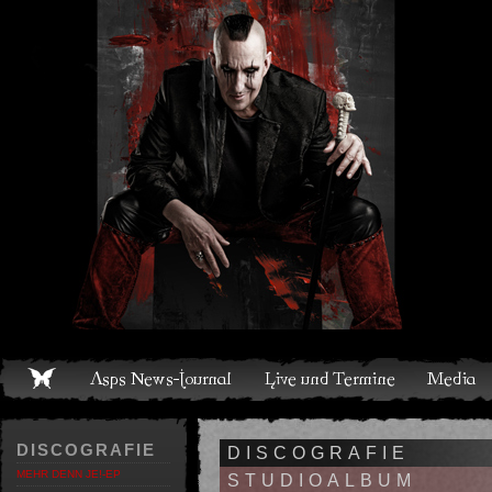
Live und Termine
Media
Shop
Band
Discografie
DISCOGRAFIE
DISCOGRAFIE
MEHR DENN JE!-EP
STUDIOALBUM