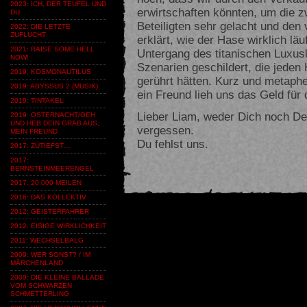
2023: ICH, DER TEUFEL UND
erwirtschaften könnten, um die z
DU
Beteiligten sehr gelacht und den 
2022: DIE LETZTE
ZUFLUCHT
erklärt, wie der Hase wirklich lä
2021: RAISE SOME HELL
Untergang des titanischen Luxus
NOW!
Szenarien geschildert, die jede
2019: KOSMONAUTILUS
gerührt hätten. Kurz und metaphe
2019: ABYSSUS 2 (MUSIK)
ein Freund lieh uns das Geld für d
2019: TINTAKEL
Lieber Liam, weder Dich noch De
2019: OSTERNACHT/GEH
UND HEB DEIN GRAB AUS,
vergessen.
MEIN FREUND
Du fehlst uns.
2017: ZUTIEFST…
2017:
BERNSTEINMEERENGEL
2017: 20.000 MEILEN
2016: DAS KOLLEKTIV
2012: GEISTERFAHRER
2012: EISIGE WIRKLICHKEIT
2011: WECHSELBALG
2009: WER SONST? / IM
MÄRCHENLAND
2009: DIE KLEINE BALLADE
VOM SCHWARZEN
SCHMETTERLING