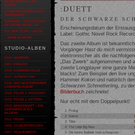
NEUES DOPPEL-LIVE-
ALBUM!
:DUETT
DANKE FÜR ZWEIEINHALB
JAHRZEHNTE!
DER SCHWARZE SCH
HORRORS – A COLLECTION
OF GOTHIC NOVELLAS
Erscheinungsdatum der Erstausg
ICH, DER TEUFEL UND DU
Label: Gothic Novel Rock Recor
…MEHR IM ARCHIV
Das zweite Album ist bekanntlic
STUDIO-ALBEN
Vorgänger
Hast du mich vermiss
elektronischer als die nachfolge
2023: HORRORS
„Das Zwerk“ aufgenommen und a
2021: ENDLICH!
zweite Longplayer eine ganze Me
2019: KOSMONAUTILUS
blacks! Zum Beispiel den live un
2017: ZUTIEFST ASP
Hammer
Kokon
und natürlich de
2016: DAS GEISTERFAHRER
Schwarzen Schmetterling
, zu d
LANGSPIELALBUM
Bilderbuch
zeichnete!
2016: FOLGE 2: FASSADEN
2015: FOLGE 1: ASTORIA
Nur echt mit dem Doppelpunkt!
2013: MASKENHAFT – EIN
VERSINKEN IN ELF
1.
Prolog
BILDERN
2.
Kokon
2011: FREMD
3.
Tiles
2008: ZAUBERERBRUDER
4.
The Little Big Man
2007: REQUIEMBRYO
5.
Die kleine Ballade vom schwarzen