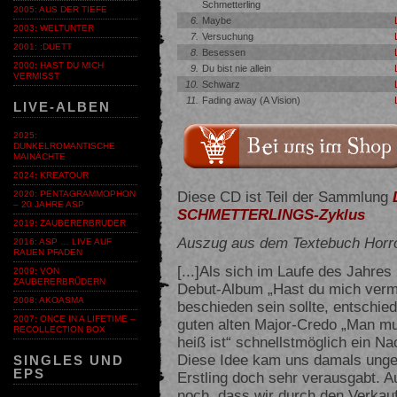
Schmetterling
2005: AUS DER TIEFE
6.
Maybe
2003: WELTUNTER
7.
Versuchung
2001: :DUETT
8.
Besessen
2000: HAST DU MICH
9.
Du bist nie allein
VERMISST
10.
Schwarz
11.
Fading away (A Vision)
LIVE-ALBEN
2025:
DUNKELROMANTISCHE
MAINÄCHTE
2024: KREATOUR
Diese CD ist Teil der Sammlung
2020: PENTAGRAMMOPHON
– 20 JAHRE ASP
SCHMETTERLINGS-Zyklus
2019: ZAUBERERBRUDER
Auszug aus dem Textebuch Horro
2016: ASP … LIVE AUF
RAUEN PFADEN
[...]Als sich im Laufe des Jahre
2009: VON
ZAUBERERBRÜDERN
Debut-Album „Hast du mich vermi
2008: AKOASMA
beschieden sein sollte, entschie
2007: ONCE IN A LIFETIME –
guten alten Major-Credo „Man m
RECOLLECTION BOX
heiß ist“ schnellstmöglich ein N
Diese Idee kam uns damals ungel
SINGLES UND
EPS
Erstling doch sehr verausgabt. A
noch, dass wir durch den Verkau