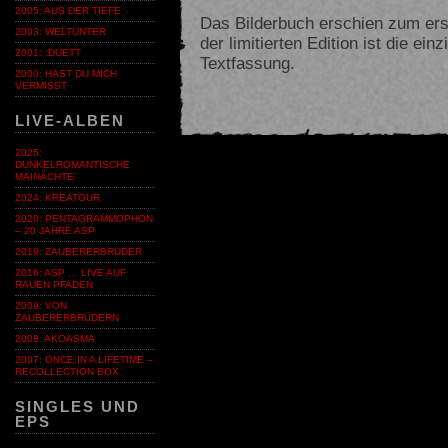
2005: AUS DER TIEFE
Das Bilderbuch erschien zum ers
2003: WELTUNTER
der limitierten Edition ist die ei
2001: :DUETT
Textfassung.
2000: HAST DU MICH
VERMISST
LIVE-ALBEN
2025:
DUNKELROMANTISCHE
MAINÄCHTE
2024: KREATOUR
2020: PENTAGRAMMOPHON
– 20 JAHRE ASP
2019: ZAUBERERBRUDER
2016: ASP … LIVE AUF
RAUEN PFADEN
2009: VON
ZAUBERERBRÜDERN
2008: AKOASMA
2007: ONCE IN A LIFETIME –
RECOLLECTION BOX
SINGLES UND
EPS