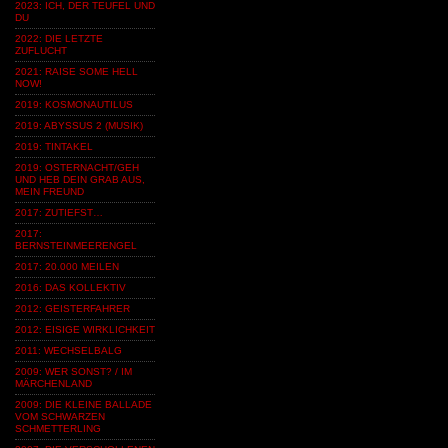
2023: ICH, DER TEUFEL UND
DU
2022: DIE LETZTE
ZUFLUCHT
2021: RAISE SOME HELL
NOW!
2019: KOSMONAUTILUS
2019: ABYSSUS 2 (MUSIK)
2019: TINTAKEL
2019: OSTERNACHT/GEH
UND HEB DEIN GRAB AUS,
MEIN FREUND
2017: ZUTIEFST…
2017:
BERNSTEINMEERENGEL
2017: 20.000 MEILEN
2016: DAS KOLLEKTIV
2012: GEISTERFAHRER
2012: EISIGE WIRKLICHKEIT
2011: WECHSELBALG
2009: WER SONST? / IM
MÄRCHENLAND
2009: DIE KLEINE BALLADE
VOM SCHWARZEN
SCHMETTERLING