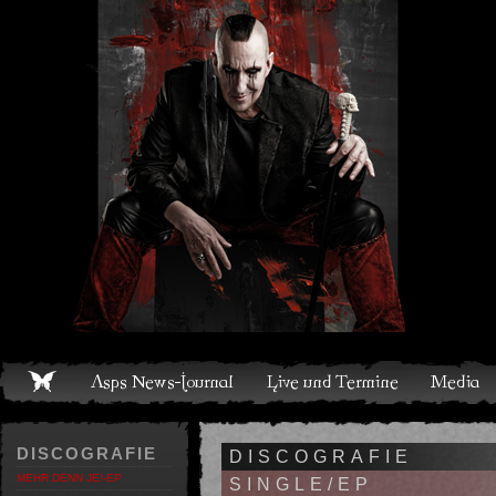
Live und Termine
Media
Shop
Band
Discografie
DISCOGRAFIE
DISCOGRAFIE
MEHR DENN JE!-EP
SINGLE/EP