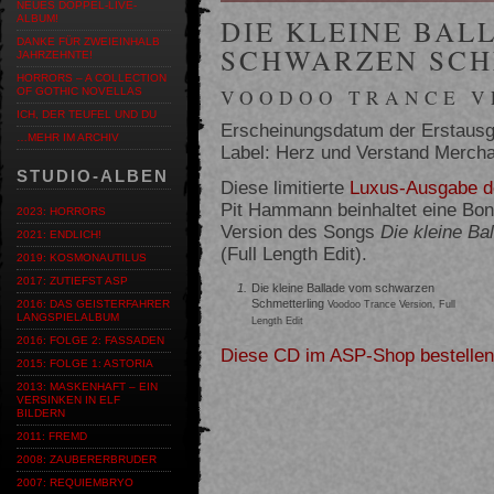
NEUES DOPPEL-LIVE-
ALBUM!
DIE KLEINE BAL
DANKE FÜR ZWEIEINHALB
SCHWARZEN SCH
JAHRZEHNTE!
HORRORS – A COLLECTION
VOODOO TRANCE V
OF GOTHIC NOVELLAS
ICH, DER TEUFEL UND DU
Erscheinungsdatum der Erstausg
…MEHR IM ARCHIV
Label: Herz und Verstand Merc
STUDIO-ALBEN
Diese limitierte
Luxus-Ausgabe d
Pit Hammann beinhaltet eine Bon
2023: HORRORS
Version des Songs
Die kleine B
2021: ENDLICH!
(Full Length Edit).
2019: KOSMONAUTILUS
2017: ZUTIEFST ASP
1.
Die kleine Ballade vom schwarzen
Schmetterling
2016: DAS GEISTERFAHRER
Voodoo Trance Version, Full
LANGSPIELALBUM
Length Edit
2016: FOLGE 2: FASSADEN
Diese CD im ASP-Shop bestellen
2015: FOLGE 1: ASTORIA
2013: MASKENHAFT – EIN
VERSINKEN IN ELF
BILDERN
2011: FREMD
2008: ZAUBERERBRUDER
2007: REQUIEMBRYO