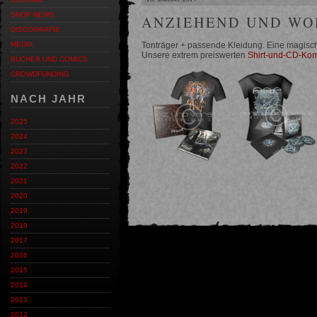
SHOP-NEWS
ANZIEHEND UND WO
DISCOGRAFIE
Tonträger + passende Kleidung. Eine magisc
MEDIA
Unsere extrem preiswerten
Shirt-und-CD-Ko
BÜCHER UND COMICS
CROWDFUNDING
NACH JAHR
2025
2024
2023
2022
2021
2020
2019
2018
2017
2016
2015
2014
2013
2012