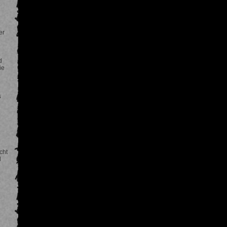
er
d
ie
s
cht
l