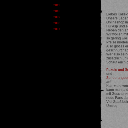
2011
2010
Liebes Kollekt
2009
Unsere Lager
Onlineshop in
2008
Für Asp und s
2007
Neben den and
Wir wollen mi
so gering wie 
Preise modera
Also gibt es e
geschnürt hab
Wer also sein
zusätzlich unt
Schaut euch d
Pakete und S
und
Sonderangeb
an!
Klar, viele vo
kann man ja d
mit Geschenke
neue Fans du
Viel Spaß bei
Umzug.