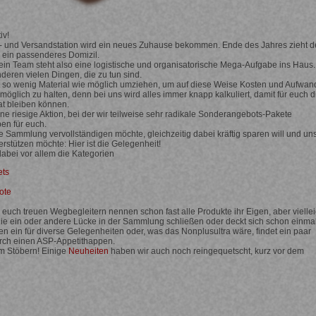
iv!
- und Versandstation wird ein neues Zuhause bekommen. Ende des Jahres zieht d
 ein passenderes Domizil.
ein Team steht also eine logistische und organisatorische Mega-Aufgabe ins Haus.
eren vielen Dingen, die zu tun sind.
t so wenig Material wie möglich umziehen, um auf diese Weise Kosten und Aufwan
möglich zu halten, denn bei uns wird alles immer knapp kalkuliert, damit für euch d
t bleiben können.
ine riesige Aktion, bei der wir teilweise sehr radikale Sonderangebots-Pakete
en für euch.
e Sammlung vervollständigen möchte, gleichzeitig dabei kräftig sparen will und un
erstützen möchte: Hier ist die Gelegenheit!
abei vor allem die Kategorien
ets
ote
n euch treuen Wegbegleitern nennen schon fast alle Produkte ihr Eigen, aber viellei
ie ein oder andere Lücke in der Sammlung schließen oder deckt sich schon einma
n ein für diverse Gelegenheiten oder, was das Nonplusultra wäre, findet ein paar
rch einen ASP-Appetithappen.
m Stöbern! Einige
Neuheiten
haben wir auch noch reingequetscht, kurz vor dem