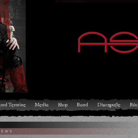
hop
Band
Discografie
Bücher und Comics
Kontakt
V
NEWS