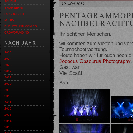
JOURNAL
19. Mai 2019
SHOP-NEWS
PENTAGRAMMOP
DISCOGRAFIE
NACHBETRACHTUN
MEDIA
BÜCHER UND COMICS
Ihr schönen Menschen,
CROWDFUNDING
willkommen zum vierten und vorer
NACH JAHR
Tournachbetrachtung.
2025
Heute haben wir für euch noch ein
2024
Jodocus Obscurus Photography
,
2023
Gast war.
2022
Viel Spaß!
2021
Asp
2020
2019
2018
2017
2016
2015
2014
2013