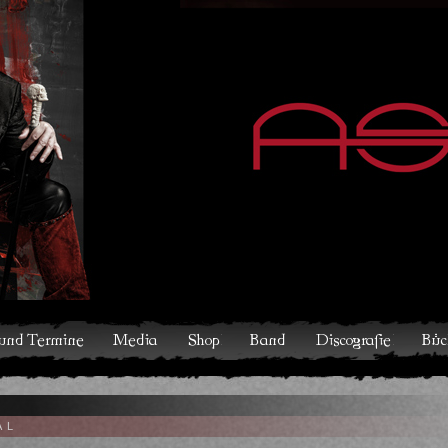
hop
Band
Discografie
Bücher und Comics
Kontakt
V
AL