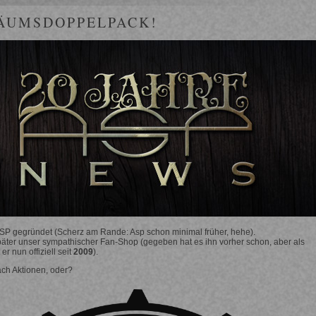
ÄUMSDOPPELPACK!
P gegründet (Scherz am Rande: Asp schon minimal früher, hehe).
äter unser sympathischer Fan-Shop (gegeben hat es ihn vorher schon, aber als
 er nun offiziell seit
2009
).
ach Aktionen, oder?