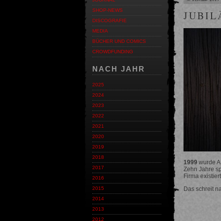
SHOP-NEWS
JUBIL
DISCOGRAFIE
MEDIA
BÜCHER UND COMICS
CROWDFUNDING
NACH JAHR
2025
2024
2023
2022
2021
2020
2019
2018
1999
wurde AS
2017
Zehn Jahre sp
Firma existiert
2016
Das schreit n
2015
2014
2013
2012