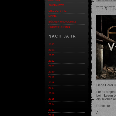
SHOP-NEWS
TEXTE
DISCOGRAFIE
MEDIA
BÜCHER UND COMICS
CROWDFUNDING
NACH JAHR
2025
2024
2023
2022
2021
2020
2019
2018
Liebe Hörer u
2017
Für all diejen
2016
beim Lesen ve
ein Textheft 
2015
2014
Danichfür.
2013
A.
2012