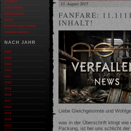
JOURNAL
13. August 2015
SHOP-NEWS
FANFARE: 11.111
DISCOGRAFIE
INHALT!
MEDIA
BÜCHER UND COMICS
CROWDFUNDING
NACH JAHR
2025
2024
2023
2022
2021
2020
2019
2018
2017
2016
Liebe Gleichgesinnte und Wohlg
2015
2014
was in der Überschrift klingt wie
2013
Packung, ist bei uns schlicht der