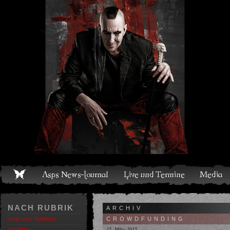
Live und Termine
Media
Shop
Band
Discografie
NACH RUBRIK
ARCHIV
CROWDFUNDING
LIVE UND TERMINE
15. März 2015
JOURNAL