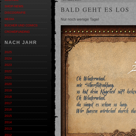
SHOP-NEWS
BALD GEHT ES LOS
DISCOGRAFIE
Nur noch wenige Tage!
MEDIA
BÜCHER UND COMICS
CROWDFUNDING
NACH JAHR
2025
2024
2023
2022
2021
2020
2019
2018
2017
2016
2015
2014
2013
2012