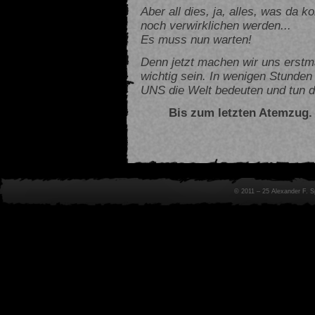
Aber all dies, ja, alles, was da
noch verwirklichen werden...
Es muss nun warten!
Denn jetzt machen wir uns erstma
wichtig sein. In wenigen Stunden 
UNS die Welt bedeuten und tun da
Bis zum letzten Atemzug.
© 2011 – 25 Alexander F. 