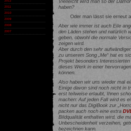
Vielleicht wird man so der Dämone
2012
haben?
2011
2010
Oder man lässt sie erneut a
2009
Aber wie immer ist auch Eile an
2008
den Läden stehen und natürlich w
2007
geben, obwohl die normale Versi
zeigen wird.
Aber durch den sehr aufwändige
zu unserem Song „Me“ hat es sic
Projekt besonders Interessierten 
dieses Werk in einer hervorrage
können.
Also haben wir uns wieder mal ei
Einige davon sind noch nicht in 
erst teilweise erlaubt, Ihnen sc
machen: Auf jeden Fall wird es e
nicht nur das DigiBook zur „Horro
packen auch noch eine extra
DV
Bildqualität enthalten wird, die 
Unbescheidenheit verzeihen, getro
bezeichnen kann.