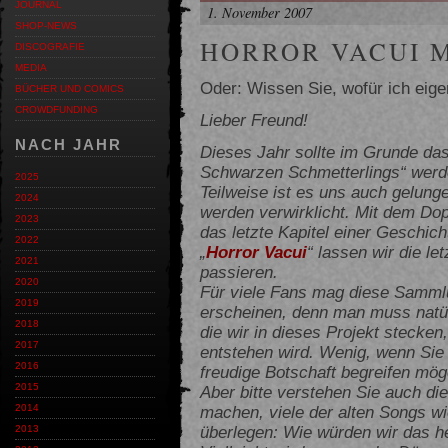
JOURNAL
1. November 2007
SHOP-NEWS
HORROR VACUI M
DISCOGRAFIE
MEDIA
Oder: Wissen Sie, wofür ich eigen
BÜCHER UND COMICS
CROWDFUNDING
Lieber Freund!
NACH JAHR
Dieses Jahr sollte im Grunde da
Schwarzen Schmetterlings“ werd
2025
Teilweise ist es uns auch gelung
2024
werden verwirklicht. Mit dem Do
2023
das letzte Kapitel einer Geschich
2022
„
Horror Vacui
“ lassen wir die l
2021
passieren.
2020
Für viele Fans mag diese Sammlu
2019
erscheinen, denn man muss natürl
2018
die wir in dieses Projekt stecke
2017
entstehen wird. Wenig, wenn Sie d
2016
freudige Botschaft begreifen mö
2015
Aber bitte verstehen Sie auch die
machen, viele der alten Songs 
2014
überlegen: Wie würden wir das 
2013