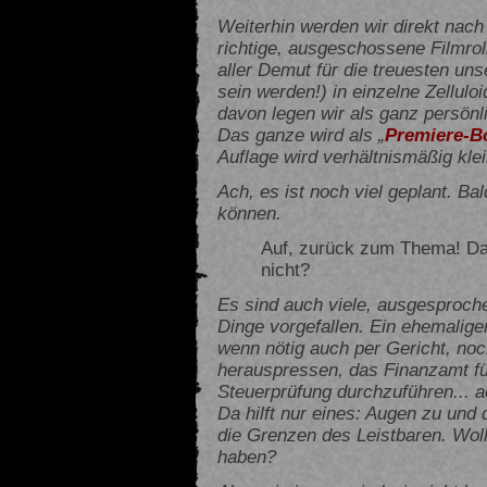
Weiterhin werden wir direkt nac
richtige, ausgeschossene Filmrol
aller Demut für die treuesten un
sein werden!) in einzelne Zellul
davon legen wir als ganz persön
Das ganze wird als „
Premiere-B
Auflage wird verhältnismäßig klei
Ach, es ist noch viel geplant. Ba
können.
Auf, zurück zum Thema! Das
nicht?
Es sind auch viele, ausgesproc
Dinge vorgefallen. Ein ehemalige
wenn nötig auch per Gericht, no
herauspressen, das Finanzamt füh
Steuerprüfung durchzuführen... ac
Da hilft nur eines: Augen zu und
die Grenzen des Leistbaren. Woll
haben?