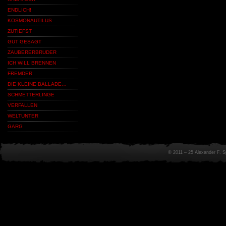
ENDLICH!
KOSMONAUTILUS
ZUTIEFST
GUT GESAGT
ZAUBERERBRUDER
ICH WILL BRENNEN
FREMDER
DIE KLEINE BALLADE…
SCHMETTERLINGE
VERFALLEN
WELTUNTER
GARG
© 2011 – 25 Alexander F. 