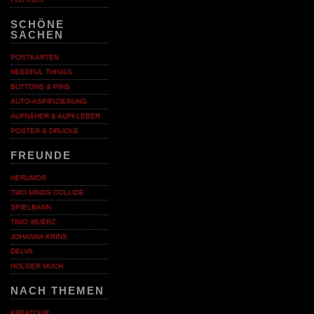
SCHÖNE
SACHEN
POSTKARTEN
NEEDFUL THINGS
BUTTONS & PINS
AUTO-ASPIFIZIERUNG
AUFNÄHER & AUFKLEBER
POSTER & DRUCKE
FREUNDE
HERUMOR
TWO MINDS COLLIDE
SPIELBANN
TIMO WUERZ
JOHANNA KRINS
DELVA
HOLGER MUCH
NACH THEMEN
KREATOUR