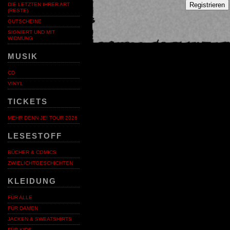
Registrieren
DIE LETZTEN IHRER ART
(RESTE)
GUTSCHEINE
SIGNIERT UND MIT
WIDMUNG
MUSIK
CD
VINYL
TICKETS
MEHR DENN JE! TOUR 2026
LESESTOFF
BÜCHER & COMICS
ZWIELICHTGESCHICHTEN
KLEIDUNG
FÜR ALLE
FÜR DAMEN
JACKEN & SWEATSHIRTS
FÜR KIDS