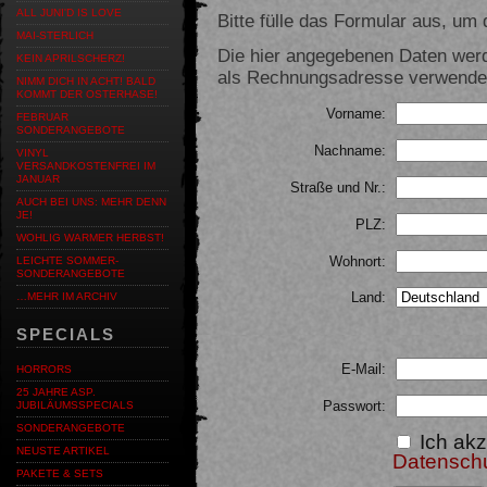
ALL JUNI'D IS LOVE
Bitte fülle das Formular aus, um d
MAI-STERLICH
Die hier angegebenen Daten werd
KEIN APRILSCHERZ!
als Rechnungsadresse verwendet,
NIMM DICH IN ACHT! BALD
KOMMT DER OSTERHASE!
Vorname:
FEBRUAR
SONDERANGEBOTE
Nachname:
VINYL
VERSANDKOSTENFREI IM
JANUAR
Straße und Nr.:
AUCH BEI UNS: MEHR DENN
JE!
PLZ:
WOHLIG WARMER HERBST!
Wohnort:
LEICHTE SOMMER-
SONDERANGEBOTE
Land:
…MEHR IM ARCHIV
SPECIALS
E-Mail:
HORRORS
25 JAHRE ASP.
Passwort:
JUBILÄUMSSPECIALS
SONDERANGEBOTE
Ich akz
NEUSTE ARTIKEL
Datensch
PAKETE & SETS