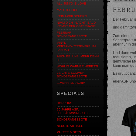
ALL JUNI'D IS LOVE
FEBR
MAI-STERLICH
KEIN APRILSCHERZ!
Der Februar is
NIMM DICH IN ACHT! BALD
KOMMT DER OSTERHASE!
und damit zwe
FEBRUAR
Zum einen ha
SONDERANGEBOTE
Sonderpreis f
VINYL
aber nur in d
VERSANDKOSTENFREI IM
JANUAR
Und dann woll
AUCH BEI UNS: MEHR DENN
reduzieren, u
JE!
gemütliche M
kann man gut 
WOHLIG WARMER HERBST!
LEICHTE SOMMER-
Es grüßt ganz
SONDERANGEBOTE
euer ASP Sho
…MEHR IM ARCHIV
SPECIALS
HORRORS
25 JAHRE ASP.
JUBILÄUMSSPECIALS
SONDERANGEBOTE
NEUSTE ARTIKEL
PAKETE & SETS