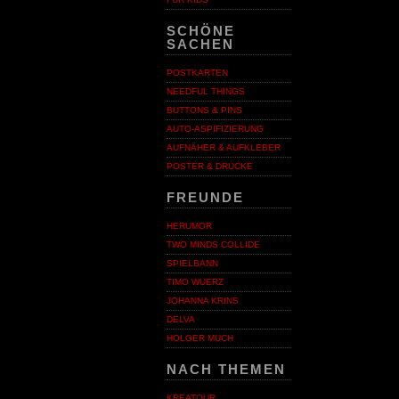
SCHÖNE
SACHEN
POSTKARTEN
NEEDFUL THINGS
BUTTONS & PINS
AUTO-ASPIFIZIERUNG
AUFNÄHER & AUFKLEBER
POSTER & DRUCKE
FREUNDE
HERUMOR
TWO MINDS COLLIDE
SPIELBANN
TIMO WUERZ
JOHANNA KRINS
DELVA
HOLGER MUCH
NACH THEMEN
KREATOUR