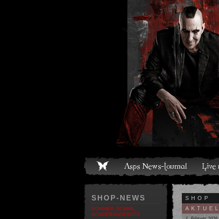
ome
Asps News-Journal
Live und Termine
Media
S
SHOP-NEWS
SHOP
AKTUE
SOMMER, SONNE,
SONDERANGEBOTE
1. Februar 2026