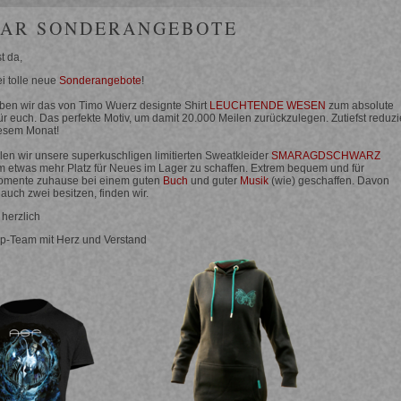
UAR SONDERANGEBOTE
t da,
i tolle neue
Sonderangebote
!
ben wir das von Timo Wuerz designte Shirt
LEUCHTENDE WESEN
zum absolute
ür euch. Das perfekte Motiv, um damit 20.000 Meilen zurückzulegen. Zutiefst reduzie
iesem Monat!
en wir unsere superkuschligen limitierten Sweatkleider
SMARAGDSCHWARZ
m etwas mehr Platz für Neues im Lager zu schaffen. Extrem bequem und für
omente zuhause bei einem guten
Buch
und guter
Musik
(wie) geschaffen. Davon
auch zwei besitzen, finden wir.
 herzlich
p-Team mit Herz und Verstand