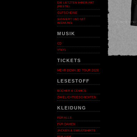
DIE LETZTEN IHRER ART
(RESTE)
GUTSCHEINE
SIGNIERT UND MIT
WIDMUNG
MUSIK
CD
VINYL
TICKETS
MEHR DENN JE! TOUR 2026
LESESTOFF
BÜCHER & COMICS
ZWIELICHTGESCHICHTEN
KLEIDUNG
FÜR ALLE
FÜR DAMEN
JACKEN & SWEATSHIRTS
FÜR KIDS