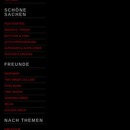
SCHÖNE
SACHEN
POSTKARTEN
NEEDFUL THINGS
BUTTONS & PINS
AUTO-ASPIFIZIERUNG
AUFNÄHER & AUFKLEBER
POSTER & DRUCKE
FREUNDE
HERUMOR
TWO MINDS COLLIDE
SPIELBANN
TIMO WUERZ
JOHANNA KRINS
DELVA
HOLGER MUCH
NACH THEMEN
KREATOUR