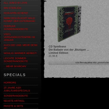
ALL JUNI'D IS LOVE
MAI-STERLICH
KEIN APRILSCHERZ!
NIMM DICH IN ACHT! BALD
KOMMT DER OSTERHASE!
FEBRUAR
SONDERANGEBOTE
VINYL
VERSANDKOSTENFREI IM
JANUAR
AUCH BEI UNS: MEHR DENN
CD Spielbann
JE!
Die Ballade von der ‚Blutigen Rose‘
Limited Edition
WOHLIG WARMER HERBST!
21,95 €
LEICHTE SOMMER-
SONDERANGEBOTE
Alle Preisangaben inkl. gesetztlic
…MEHR IM ARCHIV
SPECIALS
HORRORS
25 JAHRE ASP.
JUBILÄUMSSPECIALS
SONDERANGEBOTE
NEUSTE ARTIKEL
PAKETE & SETS