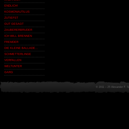
ENDLICH!
KOSMONAUTILUS
ZUTIEFST
GUT GESAGT
ZAUBERERBRUDER
ICH WILL BRENNEN
FREMDER
DIE KLEINE BALLADE…
SCHMETTERLINGE
VERFALLEN
WELTUNTER
GARG
© 2011 – 25 Alexander F. 