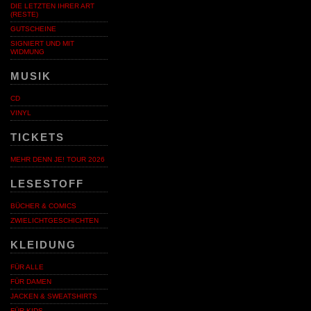
DIE LETZTEN IHRER ART
(RESTE)
GUTSCHEINE
SIGNIERT UND MIT
WIDMUNG
MUSIK
CD
VINYL
TICKETS
MEHR DENN JE! TOUR 2026
LESESTOFF
BÜCHER & COMICS
ZWIELICHTGESCHICHTEN
KLEIDUNG
FÜR ALLE
FÜR DAMEN
JACKEN & SWEATSHIRTS
FÜR KIDS