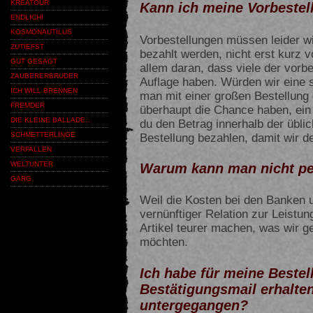
KREATOUR
Kann ich meine Vorbestel
ENDLICH!
KOSMONAUTILUS
Vorbestellungen müssen leider wi
ZUTIEFST
bezahlt werden, nicht erst kurz 
GUT GESAGT
allem daran, dass viele der vorbes
ZAUBERERBRUDER
Auflage haben. Würden wir eine 
ICH WILL BRENNEN
man mit einer großen Bestellung
FREMDER
überhaupt die Chance haben, ein
DIE KLEINE BALLADE…
du den Betrag innerhalb der übli
Bestellung bezahlen, damit wir d
SCHMETTERLINGE
VERFALLEN
WELTUNTER
Warum kann man nicht pe
GARG
Weil die Kosten bei den Banken 
vernünftiger Relation zur Leistun
Artikel teurer machen, was wir 
möchten.
Ich habe für meine Bestel
Bestätigungsmail erhalten
untergegangen?