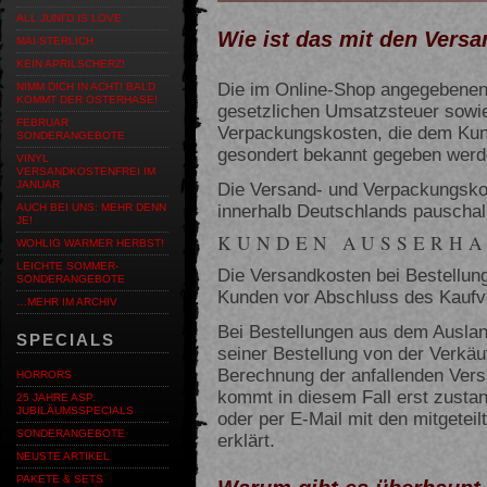
ALL JUNI'D IS LOVE
Wie ist das mit den Vers
MAI-STERLICH
KEIN APRILSCHERZ!
Die im Online-Shop angegebenen 
NIMM DICH IN ACHT! BALD
KOMMT DER OSTERHASE!
gesetzlichen Umsatzsteuer sowie
FEBRUAR
Verpackungskosten, die dem Kun
SONDERANGEBOTE
gesondert bekannt gegeben werd
VINYL
VERSANDKOSTENFREI IM
Die Versand- und Verpackungskos
JANUAR
innerhalb Deutschlands pauschal
AUCH BEI UNS: MEHR DENN
JE!
KUNDEN AUSSERHA
WOHLIG WARMER HERBST!
LEICHTE SOMMER-
Die Versandkosten bei Bestellu
SONDERANGEBOTE
Kunden vor Abschluss des Kaufver
…MEHR IM ARCHIV
Bei Bestellungen aus dem Ausla
SPECIALS
seiner Bestellung von der Verkäuf
Berechnung der anfallenden Vers
HORRORS
kommt in diesem Fall erst zustan
25 JAHRE ASP.
JUBILÄUMSSPECIALS
oder per E-Mail mit den mitgetei
SONDERANGEBOTE
erklärt.
NEUSTE ARTIKEL
PAKETE & SETS