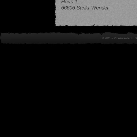
Haus 1
66606 Sankt Wendel
© 2011 – 25 Alexander F. 