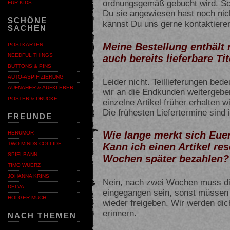
ordnungsgemäß gebucht wird. So
FÜR KIDS
Du sie angewiesen hast noch nich
SCHÖNE
kannst Du uns gerne kontaktiere
SACHEN
Meine Bestellung enthält 
POSTKARTEN
NEEDFUL THINGS
auch bereits lieferbare T
BUTTONS & PINS
AUTO-ASPIFIZIERUNG
Leider nicht. Teillieferungen bed
AUFNÄHER & AUFKLEBER
wir an die Endkunden weitergebe
POSTER & DRUCKE
einzelne Artikel früher erhalten w
Die frühesten Liefertermine sind
FREUNDE
Wie lange merkt sich Eue
HERUMOR
TWO MINDS COLLIDE
Kann ich einen Artikel re
SPIELBANN
Wochen später bezahlen?
TIMO WUERZ
JOHANNA KRINS
Nein, nach zwei Wochen muss die
DELVA
eingegangen sein, sonst müssen wi
HOLGER MUCH
wieder freigeben. Wir werden dic
erinnern.
NACH THEMEN