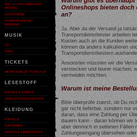
Warum gibt es überhaupt
DIE LETZTEN IHRER ART
Onlineshops bieten doch 
(RESTE)
an?
GUTSCHEINE
SIGNIERT UND MIT
WIDMUNG
Ja. Aber da der Versand ja tatsäc
Transportdienstleister arbeiten le
MUSIK
Kosten auch an die Kunden weit
CD
können da anders kalkulieren un
VINYL
Transportdienstleistern aushandel
TICKETS
Ansonsten müssten wir die Versa
verstecken und teurer machen, w
MEHR DENN JE! TOUR 2026
vermeiden möchten.
LESESTOFF
Warum ist meine Bestellu
BÜCHER & COMICS
ZWIELICHTGESCHICHTEN
Bitte überprüfe zuerst, ob Du nich
gar nicht lieferbar, sondern nur v
KLEIDUNG
daran, dass eine Zahlung per Üb
FÜR ALLE
dauern kann - daran können wir l
aber dennoch in seltenen Fällen 
FÜR DAMEN
Zahlungseingang übersehen oder 
JACKEN & SWEATSHIRTS