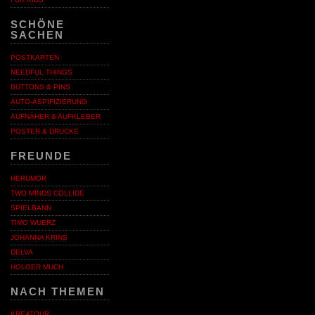
SCHÖNE
SACHEN
POSTKARTEN
NEEDFUL THINGS
BUTTONS & PINS
AUTO-ASPIFIZIERUNG
AUFNÄHER & AUFKLEBER
POSTER & DRUCKE
FREUNDE
HERUMOR
TWO MINDS COLLIDE
SPIELBANN
TIMO WUERZ
JOHANNA KRINS
DELVA
HOLGER MUCH
NACH THEMEN
KREATOUR