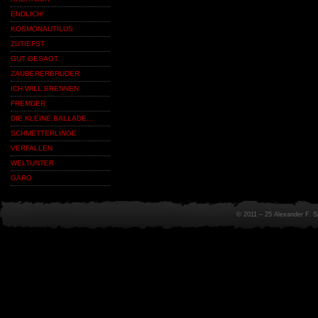
ENDLICH!
KOSMONAUTILUS
ZUTIEFST
GUT GESAGT
ZAUBERERBRUDER
ICH WILL BRENNEN
FREMDER
DIE KLEINE BALLADE…
SCHMETTERLINGE
VERFALLEN
WELTUNTER
GARG
© 2011 – 25 Alexander F. 