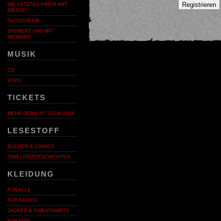
Registrieren
DIE LETZTEN IHRER ART
(RESTE)
GUTSCHEINE
SIGNIERT UND MIT
WIDMUNG
MUSIK
CD
VINYL
TICKETS
MEHR DENN JE! TOUR 2026
LESESTOFF
BÜCHER & COMICS
ZWIELICHTGESCHICHTEN
KLEIDUNG
FÜR ALLE
FÜR DAMEN
JACKEN & SWEATSHIRTS
FÜR KIDS