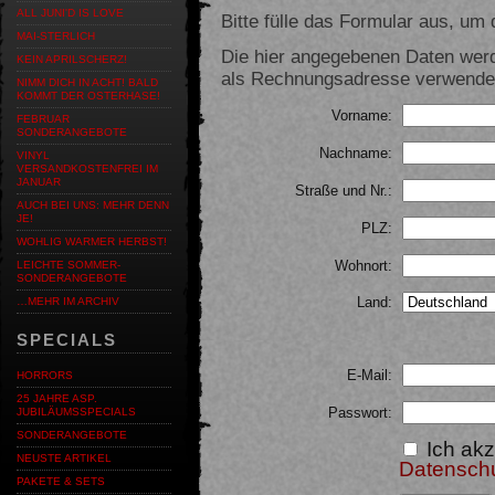
ALL JUNI'D IS LOVE
Bitte fülle das Formular aus, um d
MAI-STERLICH
Die hier angegebenen Daten werd
KEIN APRILSCHERZ!
als Rechnungsadresse verwendet,
NIMM DICH IN ACHT! BALD
KOMMT DER OSTERHASE!
Vorname:
FEBRUAR
SONDERANGEBOTE
Nachname:
VINYL
VERSANDKOSTENFREI IM
JANUAR
Straße und Nr.:
AUCH BEI UNS: MEHR DENN
JE!
PLZ:
WOHLIG WARMER HERBST!
Wohnort:
LEICHTE SOMMER-
SONDERANGEBOTE
Land:
…MEHR IM ARCHIV
SPECIALS
E-Mail:
HORRORS
25 JAHRE ASP.
Passwort:
JUBILÄUMSSPECIALS
SONDERANGEBOTE
Ich akz
NEUSTE ARTIKEL
Datensch
PAKETE & SETS