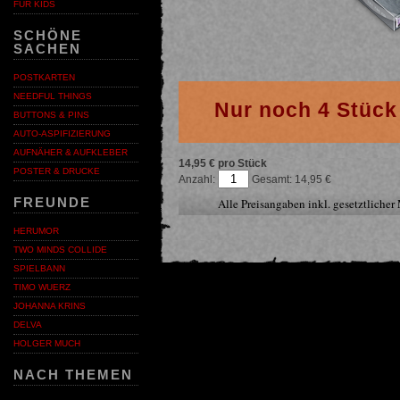
FÜR KIDS
SCHÖNE
SACHEN
POSTKARTEN
NEEDFUL THINGS
Nur noch 4 Stück
BUTTONS & PINS
AUTO-ASPIFIZIERUNG
AUFNÄHER & AUFKLEBER
14,95 € pro Stück
POSTER & DRUCKE
Anzahl:
14,95
FREUNDE
Alle Preisangaben inkl. gesetztliche
HERUMOR
TWO MINDS COLLIDE
SPIELBANN
TIMO WUERZ
JOHANNA KRINS
DELVA
HOLGER MUCH
NACH THEMEN