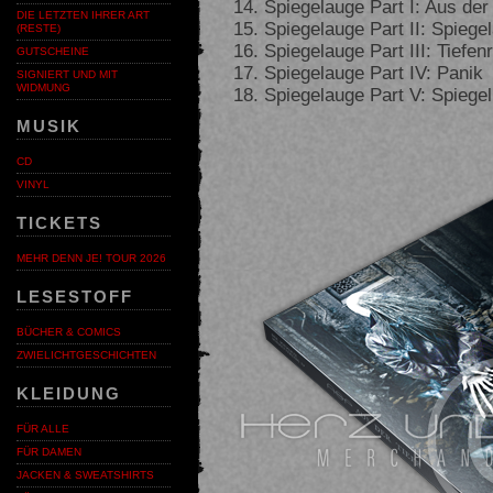
Spiegelauge Part I: Aus der 
DIE LETZTEN IHRER ART
Spiegelauge Part II: Spiege
(RESTE)
Spiegelauge Part III: Tiefe
GUTSCHEINE
Spiegelauge Part IV: Panik
SIGNIERT UND MIT
WIDMUNG
Spiegelauge Part V: Spiegel
MUSIK
CD
VINYL
TICKETS
MEHR DENN JE! TOUR 2026
LESESTOFF
BÜCHER & COMICS
ZWIELICHTGESCHICHTEN
KLEIDUNG
FÜR ALLE
FÜR DAMEN
JACKEN & SWEATSHIRTS