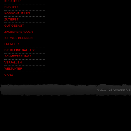
KREATOUR
ENDLICH!
KOSMONAUTILUS
ZUTIEFST
GUT GESAGT
ZAUBERERBRUDER
ICH WILL BRENNEN
FREMDER
DIE KLEINE BALLADE…
SCHMETTERLINGE
VERFALLEN
WELTUNTER
GARG
© 2011 – 25 Alexander F. 