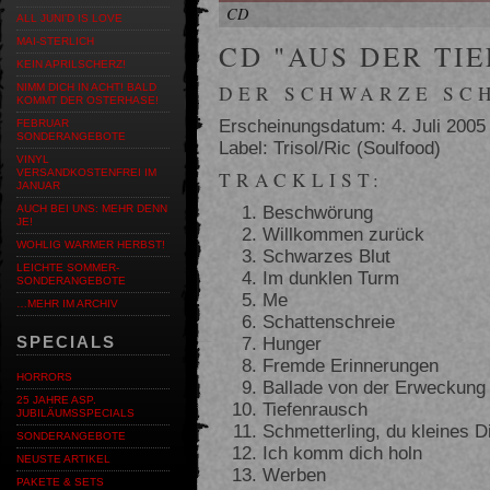
CD
ALL JUNI'D IS LOVE
MAI-STERLICH
CD "AUS DER TIE
KEIN APRILSCHERZ!
DER SCHWARZE SCH
NIMM DICH IN ACHT! BALD
KOMMT DER OSTERHASE!
Erscheinungsdatum: 4. Juli 2005
FEBRUAR
SONDERANGEBOTE
Label: Trisol/Ric (Soulfood)
VINYL
VERSANDKOSTENFREI IM
TRACKLIST:
JANUAR
Beschwörung
AUCH BEI UNS: MEHR DENN
JE!
Willkommen zurück
WOHLIG WARMER HERBST!
Schwarzes Blut
LEICHTE SOMMER-
Im dunklen Turm
SONDERANGEBOTE
Me
…MEHR IM ARCHIV
Schattenschreie
Hunger
SPECIALS
Fremde Erinnerungen
HORRORS
Ballade von der Erweckung
25 JAHRE ASP.
Tiefenrausch
JUBILÄUMSSPECIALS
Schmetterling, du kleines D
SONDERANGEBOTE
Ich komm dich holn
NEUSTE ARTIKEL
Werben
PAKETE & SETS