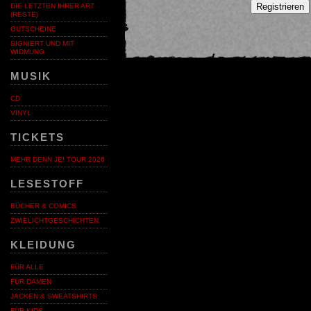
Registrieren
DIE LETZTEN IHRER ART
(RESTE)
GUTSCHEINE
SIGNIERT UND MIT
WIDMUNG
MUSIK
CD
VINYL
TICKETS
MEHR DENN JE! TOUR 2026
LESESTOFF
BÜCHER & COMICS
ZWIELICHTGESCHICHTEN
KLEIDUNG
FÜR ALLE
FÜR DAMEN
JACKEN & SWEATSHIRTS
FÜR KIDS