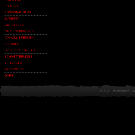
ENDLICH!
KOSMONAUTILUS
ZUTIEFST
GUT GESAGT
ZAUBERERBRUDER
ICH WILL BRENNEN
FREMDER
DIE KLEINE BALLADE…
SCHMETTERLINGE
VERFALLEN
WELTUNTER
GARG
© 2011 – 25 Alexander F. 