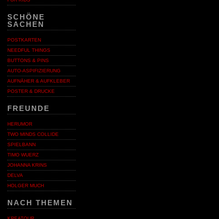
SCHÖNE
SACHEN
POSTKARTEN
NEEDFUL THINGS
BUTTONS & PINS
AUTO-ASPIFIZIERUNG
AUFNÄHER & AUFKLEBER
POSTER & DRUCKE
FREUNDE
HERUMOR
TWO MINDS COLLIDE
SPIELBANN
TIMO WUERZ
JOHANNA KRINS
DELVA
HOLGER MUCH
NACH THEMEN
KREATOUR