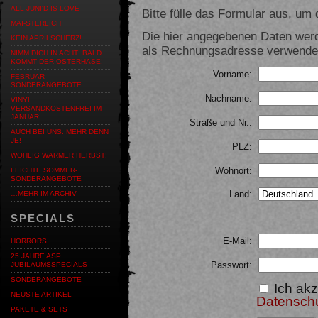
ALL JUNI'D IS LOVE
Bitte fülle das Formular aus, um d
MAI-STERLICH
Die hier angegebenen Daten werd
KEIN APRILSCHERZ!
als Rechnungsadresse verwendet,
NIMM DICH IN ACHT! BALD
KOMMT DER OSTERHASE!
Vorname:
FEBRUAR
SONDERANGEBOTE
Nachname:
VINYL
VERSANDKOSTENFREI IM
JANUAR
Straße und Nr.:
AUCH BEI UNS: MEHR DENN
JE!
PLZ:
WOHLIG WARMER HERBST!
Wohnort:
LEICHTE SOMMER-
SONDERANGEBOTE
Land:
…MEHR IM ARCHIV
SPECIALS
E-Mail:
HORRORS
25 JAHRE ASP.
Passwort:
JUBILÄUMSSPECIALS
SONDERANGEBOTE
Ich akz
NEUSTE ARTIKEL
Datensch
PAKETE & SETS