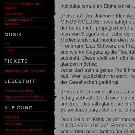
DIE LETZTEN IHRER ART
Individualismus im Einheitsbrei
(RESTE)
GUTSCHEINE
„Person X [An Unknown Identity]
MINDS COLLIDE, beschäftigt sich
SIGNIERT UND MIT
WIDMUNG
der heute mehr propagiert wird al
man von Slogans wie „Lebe dein 
MUSIK
Medienlandschaft bombardiert wir
CD
Frontmann Lias Schwarz die Fra
und wie im Gegenzug die Realitä
VINYL
aussieht. Diese stellt sich nämli
TICKETS
glauben möchte:
Jeder darf sein eigenes Profil kr
MEHR DENN JE! TOUR 2026
hält. Wer tatsächlich versucht in
LESESTOFF
der Gesellschaft gedrängt.
„Person X“ versucht all das zu se
BÜCHER & COMICS
richtig verkauft. Doch wenn sie in
ZWIELICHTGESCHICHTEN
anderes. Deshalb glaubt sie ein
KLEIDUNG
Besonderes darzustellen ist ein t
FÜR ALLE
Doch bei aller Kritik an der mod
FÜR DAMEN
MINDS COLLIDE auf „Person X“ d
beleuchten beide Seiten der Med
JACKEN & SWEATSHIRTS