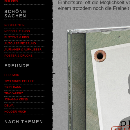
Einheitsbrei oft die Möglichkeit ve
FÜR KIDS
einem trotzdem noch die Freiheit
SCHÖNE
SACHEN
POSTKARTEN
NEEDFUL THINGS
BUTTONS & PINS
AUTO-ASPIFIZIERUNG
AUFNÄHER & AUFKLEBER
POSTER & DRUCKE
FREUNDE
HERUMOR
TWO MINDS COLLIDE
SPIELBANN
TIMO WUERZ
JOHANNA KRINS
DELVA
HOLGER MUCH
NACH THEMEN