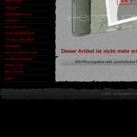
KREATOUR
ENDLICH!
KOSMONAUTILUS
ZUTIEFST
GUT GESAGT
ZAUBERERBRUDER
ICH WILL BRENNEN
FREMDER
Dieser Artikel ist nicht mehr er
DIE KLEINE BALLADE…
SCHMETTERLINGE
Alle Preisangaben inkl. gesetztliche
VERFALLEN
WELTUNTER
GARG
© 2011 – 25 Alexander F. 