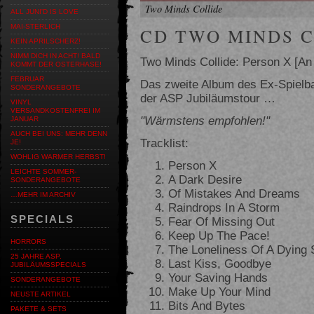
Two Minds Collide
ALL JUNI'D IS LOVE
MAI-STERLICH
CD TWO MINDS C
KEIN APRILSCHERZ!
NIMM DICH IN ACHT! BALD
Two Minds Collide: Person X [An
KOMMT DER OSTERHASE!
FEBRUAR
Das zweite Album des Ex-Spielba
SONDERANGEBOTE
der ASP Jubiläumstour …
VINYL
VERSANDKOSTENFREI IM
"Wärmstens empfohlen!"
JANUAR
AUCH BEI UNS: MEHR DENN
Tracklist:
JE!
WOHLIG WARMER HERBST!
Person X
LEICHTE SOMMER-
A Dark Desire
SONDERANGEBOTE
Of Mistakes And Dreams
…MEHR IM ARCHIV
Raindrops In A Storm
SPECIALS
Fear Of Missing Out
Keep Up The Pace!
HORRORS
The Loneliness Of A Dying 
25 JAHRE ASP.
Last Kiss, Goodbye
JUBILÄUMSSPECIALS
Your Saving Hands
SONDERANGEBOTE
Make Up Your Mind
NEUSTE ARTIKEL
Bits And Bytes
PAKETE & SETS