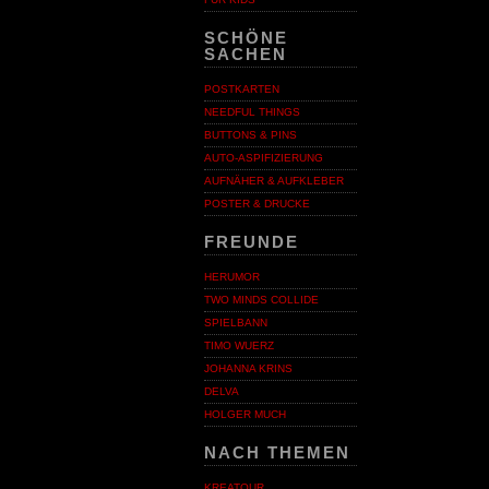
SCHÖNE
SACHEN
POSTKARTEN
NEEDFUL THINGS
BUTTONS & PINS
AUTO-ASPIFIZIERUNG
AUFNÄHER & AUFKLEBER
POSTER & DRUCKE
FREUNDE
HERUMOR
TWO MINDS COLLIDE
SPIELBANN
TIMO WUERZ
JOHANNA KRINS
DELVA
HOLGER MUCH
NACH THEMEN
KREATOUR