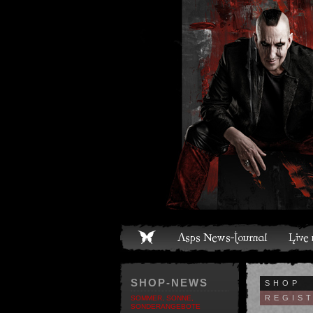
ome
Asps News-Journal
Live und Termine
Media
S
SHOP-NEWS
SHOP
REGIS
SOMMER, SONNE,
SONDERANGEBOTE