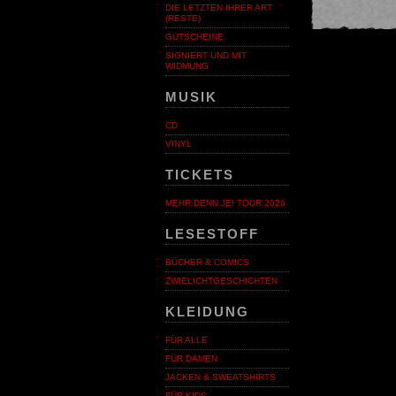
DIE LETZTEN IHRER ART
(RESTE)
GUTSCHEINE
SIGNIERT UND MIT
WIDMUNG
MUSIK
CD
VINYL
TICKETS
MEHR DENN JE! TOUR 2026
LESESTOFF
BÜCHER & COMICS
ZWIELICHTGESCHICHTEN
KLEIDUNG
FÜR ALLE
FÜR DAMEN
JACKEN & SWEATSHIRTS
FÜR KIDS