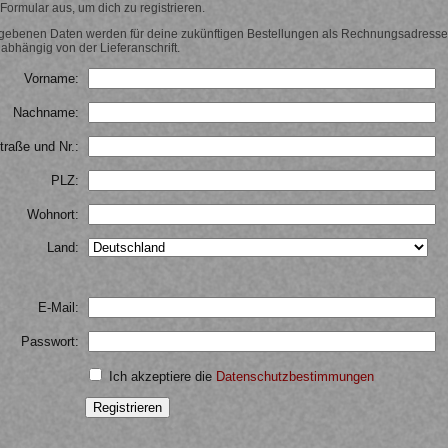
s Formular aus, um dich zu registrieren.
egebenen Daten werden für deine zukünftigen Bestellungen als Rechnungsadresse
abhängig von der Lieferanschrift.
Vorname:
Nachname:
traße und Nr.:
PLZ:
Wohnort:
Land:
E-Mail:
Passwort:
Ich akzeptiere die
Datenschutzbestimmungen
Registrieren