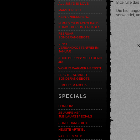
Bitte fülle da
ALL JUNI'D IS LOVE
MAI-STERLICH
Die hier ang
verwendet, un
KEIN APRILSCHERZ!
NIMM DICH IN ACHT! BALD
KOMMT DER OSTERHASE!
FEBRUAR
SONDERANGEBOTE
VINYL
S
VERSANDKOSTENFREI IM
JANUAR
AUCH BEI UNS: MEHR DENN
JE!
WOHLIG WARMER HERBST!
LEICHTE SOMMER-
SONDERANGEBOTE
…MEHR IM ARCHIV
SPECIALS
HORRORS
25 JAHRE ASP.
JUBILÄUMSSPECIALS
SONDERANGEBOTE
NEUSTE ARTIKEL
PAKETE & SETS