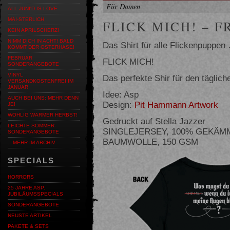
Für Damen
ALL JUNI'D IS LOVE
MAI-STERLICH
FLICK MICH! – 
KEIN APRILSCHERZ!
NIMM DICH IN ACHT! BALD
Das Shirt für alle Flickenpuppen
KOMMT DER OSTERHASE!
FEBRUAR
FLICK MICH!
SONDERANGEBOTE
VINYL
Das perfekte Shir für den tägli
VERSANDKOSTENFREI IM
JANUAR
Idee: Asp
AUCH BEI UNS: MEHR DENN
Design:
Pit Hammann Artwork
JE!
WOHLIG WARMER HERBST!
Gedruckt auf Stella Jazzer
LEICHTE SOMMER-
SINGLEJERSEY, 100% GEKÄM
SONDERANGEBOTE
BAUMWOLLE, 150 GSM
…MEHR IM ARCHIV
SPECIALS
HORRORS
25 JAHRE ASP.
JUBILÄUMSSPECIALS
SONDERANGEBOTE
NEUSTE ARTIKEL
PAKETE & SETS