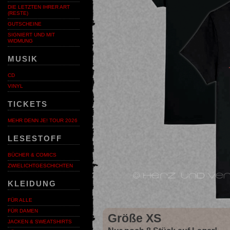
DIE LETZTEN IHRER ART
(RESTE)
GUTSCHEINE
SIGNIERT UND MIT
WIDMUNG
MUSIK
CD
VINYL
TICKETS
MEHR DENN JE! TOUR 2026
LESESTOFF
BÜCHER & COMICS
ZWIELICHTGESCHICHTEN
KLEIDUNG
FÜR ALLE
FÜR DAMEN
Größe XS
JACKEN & SWEATSHIRTS