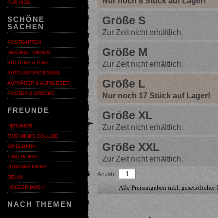
Nur noch 8 Stück auf Lager!
FÜR KIDS
Größe S
SCHÖNE
SACHEN
Zur Zeit nicht erhältlich.
POSTKARTEN
Größe M
NEEDFUL THINGS
Zur Zeit nicht erhältlich.
BUTTONS & PINS
AUTO-ASPIFIZIERUNG
Größe L
AUFNÄHER & AUFKLEBER
POSTER & DRUCKE
Nur noch 17 Stück auf Lager!
FREUNDE
Größe XL
Zur Zeit nicht erhältlich.
HERUMOR
TWO MINDS COLLIDE
Größe XXL
SPIELBANN
TIMO WUERZ
Zur Zeit nicht erhältlich.
JOHANNA KRINS
Anzahl:
DELVA
Alle Preisangaben inkl. gesetztliche
HOLGER MUCH
NACH THEMEN