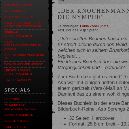
CD
ALL JUNI'D IS LOVE
„DER KNOCHENMANN
MAI-STERLICH
DIE NYMPHE“
KEIN APRILSCHERZ!
NIMM DICH IN ACHT! BALD
Zeichnungen:
Fabia Zobel
(
Infos
)
KOMMT DER OSTERHASE!
Text und Idee: Asp Spreng
FEBRUAR
SONDERANGEBOTE
„Unter uralten Bäumen haust ein
VINYL
Er streift alleine durch den Wald,
VERSANDKOSTENFREI IM
welches sich in seinem Brustkorb
JANUAR
begleitet…
AUCH BEI UNS: MEHR DENN
JE!
Ein kleines Büchlein über die w
WOHLIG WARMER HERBST!
Vergänglichkeit und – natürlich! –
LEICHTE SOMMER-
SONDERANGEBOTE
Zum Buch dazu gibt es eine CD m
…MEHR IM ARCHIV
Asp war mit einigen netten Leute
einem gerüttelt (Vers-)Maß an Mu
SPECIALS
Damiani das zu einem wohlklin
HORRORS
Dieses Büchlein ist der erste Ba
25 JAHRE ASP.
Bilderbuch-Reihe „Asp Sprengs Z
JUBILÄUMSSPECIALS
SONDERANGEBOTE
32 Seiten, Hardcover
NEUSTE ARTIKEL
Format: 28,8 cm breit – 19
PAKETE & SETS