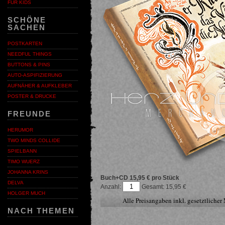
FÜR KIDS
SCHÖNE
SACHEN
POSTKARTEN
NEEDFUL THINGS
BUTTONS & PINS
AUTO-ASPIFIZIERUNG
AUFNÄHER & AUFKLEBER
POSTER & DRUCKE
FREUNDE
HERUMOR
TWO MINDS COLLIDE
SPIELBANN
TIMO WUERZ
JOHANNA KRINS
Buch+CD
15,95 € pro Stück
DELVA
Anzahl:
15,95
HOLGER MUCH
Alle Preisangaben inkl. gesetztliche
NACH THEMEN