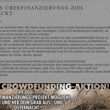
S ÜBERFINANZIERUNGS-ZIEL
ACKT
e,
eine verrückte Welt. Wir haben zwar noch nicht die zweite Hauptbedingung geschaff
ngs auch nicht mehr weit von den benötigten 1.500 DVD-Bestellungen entfernt!), da
auch schon wieder ins Studio schicken.
prochen: ab 99.000 € werden wir die beiden bis dato unveröffentlichten Songs zu
DER – DER KRABAT-LIEDERZYKLUS doch als Studioversion veröffentlichen.
für die anstehende
Tour
realisiert und im Erfolgsfalle natürlich auch als Liveversion 
gbar, werden wir also auch eine ausproduzierte und gemischte und gemasterte
 machen. Einen Teil der Produktionskosten habt ihr uns nämlich nun als Zuschuss
a sagen wir danke, danke, danke!
en das verdient und wir fühlen uns daher auch sehr beschenkt!
Zeitpläne umschmeißen und die Kalender aller Beteiligten durchsehen, ob es noch
 Zeitfenster für dieses Vorhaben gibt. Klar: Das neue ASP-Album geht vor!
inden wir bestimmt noch eine Lücke im schönen Jubiläumsjahr. Wir tun unser Best
drauf!