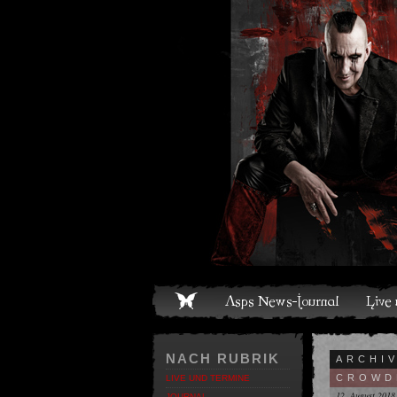
ome
Asps News-Journal
Live und Termine
Media
S
NACH RUBRIK
ARCHI
CROWD
LIVE UND TERMINE
12. August 2018
JOURNAL