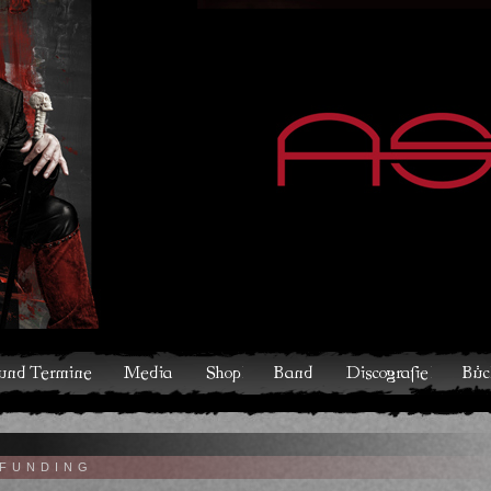
hop
Band
Discografie
Bücher und Comics
Kontakt
V
FUNDING