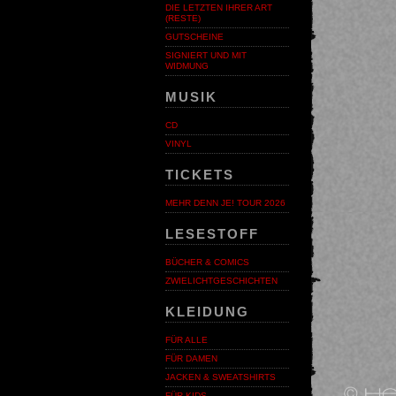
DIE LETZTEN IHRER ART
(RESTE)
GUTSCHEINE
SIGNIERT UND MIT
WIDMUNG
MUSIK
CD
VINYL
TICKETS
MEHR DENN JE! TOUR 2026
LESESTOFF
BÜCHER & COMICS
ZWIELICHTGESCHICHTEN
KLEIDUNG
FÜR ALLE
FÜR DAMEN
JACKEN & SWEATSHIRTS
FÜR KIDS