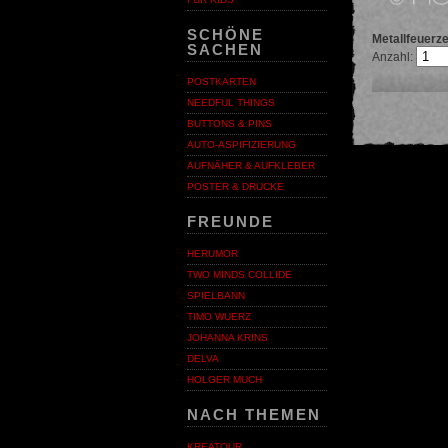
SCHÖNE
Metallfeuerz
SACHEN
Anzahl:
POSTKARTEN
NEEDFUL THINGS
BUTTONS & PINS
AUTO-ASPIFIZIERUNG
AUFNÄHER & AUFKLEBER
POSTER & DRUCKE
FREUNDE
HERUMOR
TWO MINDS COLLIDE
SPIELBANN
TIMO WUERZ
JOHANNA KRINS
DELVA
HOLGER MUCH
NACH THEMEN
KREATOUR