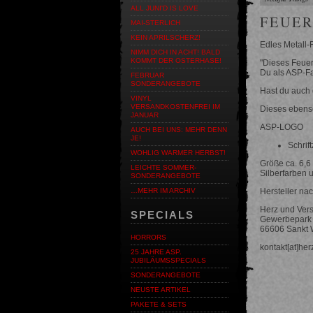
ALL JUNI'D IS LOVE
FEUER
MAI-STERLICH
KEIN APRILSCHERZ!
Edles Metall
NIMM DICH IN ACHT! BALD
KOMMT DER OSTERHASE!
"Dieses Feuer
Du als ASP-Fa
FEBRUAR
SONDERANGEBOTE
Hast du auch 
VINYL
VERSANDKOSTENFREI IM
Dieses ebenso
JANUAR
ASP-LOGO
AUCH BEI UNS: MEHR DENN
JE!
Schrif
WOHLIG WARMER HERBST!
Größe ca. 6,6 
LEICHTE SOMMER-
Silberfarben 
SONDERANGEBOTE
Hersteller n
…MEHR IM ARCHIV
Herz und Ver
SPECIALS
Gewerbepark 
66606 Sankt 
HORRORS
kontakt[at]he
25 JAHRE ASP.
JUBILÄUMSSPECIALS
SONDERANGEBOTE
NEUSTE ARTIKEL
PAKETE & SETS