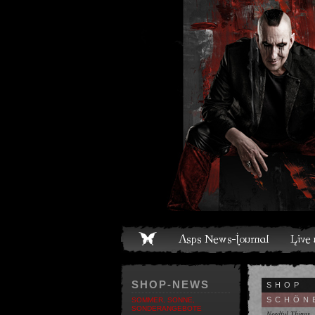
ome
Asps News-Journal
Live und Termine
Media
S
SHOP-NEWS
SHOP
SCHÖN
SOMMER, SONNE,
SONDERANGEBOTE
Needful Things