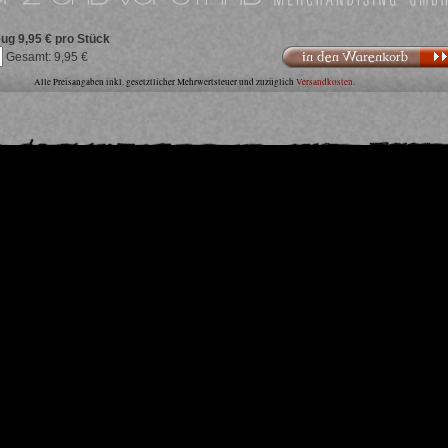
eug
9,95 € pro Stück
In den Warenkorb
9,95
Alle Preisangaben inkl. gesetztlicher Mehrwertsteuer und zuzüglich
Versandkosten
.