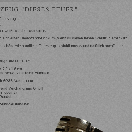
ZEUG "DIESES FEUER"
-Feuerzeug
"
n, weißt, welches gemeint ist.
gleich einen Unverwandt-Ohrwurm, wenn du diesen feinen Schriftzug erblickst?
 schöne wie handliche Feuerzeug ist stabil-massiv und natürlich nachfüllbar.
tzug "Dieses Feuer"
x 2,9 x 1,6 cm
und schwarz mit rotem Aufdruck
ach GPSR-Verordnung:
stand Merchandising GmbH
Bliesen 1a
Wendel
rz-und-verstand.net