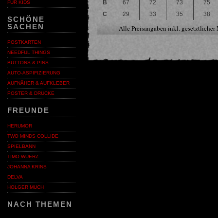
B
67
72
73
75
FÜR KIDS
C
29
33
35
38
SCHÖNE
SACHEN
Alle Preisangaben inkl. gesetztliche
POSTKARTEN
NEEDFUL THINGS
BUTTONS & PINS
AUTO-ASPIFIZIERUNG
AUFNÄHER & AUFKLEBER
POSTER & DRUCKE
FREUNDE
HERUMOR
TWO MINDS COLLIDE
SPIELBANN
TIMO WUERZ
JOHANNA KRINS
DELVA
HOLGER MUCH
NACH THEMEN