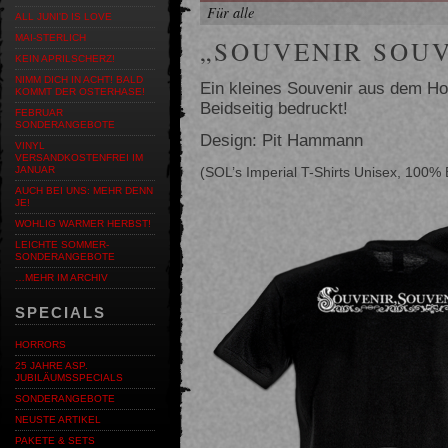
Für alle
ALL JUNI'D IS LOVE
MAI-STERLICH
„SOUVENIR SOUV
KEIN APRILSCHERZ!
NIMM DICH IN ACHT! BALD
Ein kleines Souvenir aus dem Ho
KOMMT DER OSTERHASE!
Beidseitig bedruckt!
FEBRUAR
SONDERANGEBOTE
Design: Pit Hammann
VINYL
VERSANDKOSTENFREI IM
(SOL’s Imperial T-Shirts Unisex, 100%
JANUAR
AUCH BEI UNS: MEHR DENN
JE!
WOHLIG WARMER HERBST!
LEICHTE SOMMER-
SONDERANGEBOTE
…MEHR IM ARCHIV
SPECIALS
HORRORS
25 JAHRE ASP.
JUBILÄUMSSPECIALS
SONDERANGEBOTE
NEUSTE ARTIKEL
PAKETE & SETS