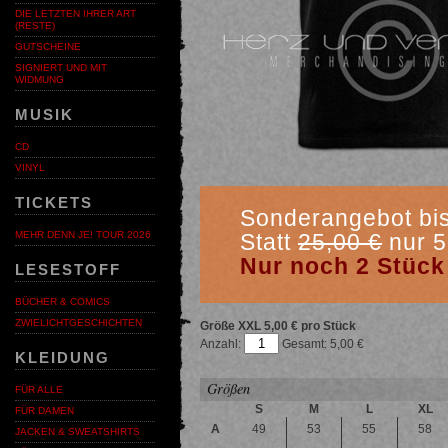
DIE LETZTEN IHRER ART
(RESTE)
GUTSCHEINE
SIGNIERT UND MIT
WIDMUNG
MUSIK
CD
VINYL
TICKETS
Sonderangebot bi
Statt
25,00 €
nur 5
MEHR DENN JE! TOUR 2026
Nur noch 2 Stück
LESESTOFF
BÜCHER & COMICS
ZWIELICHTGESCHICHTEN
Größe XXL
5,00 € pro Stück
Anzahl:
5,00
KLEIDUNG
Größen
FÜR ALLE
S
M
L
XL
FÜR DAMEN
A
49
53
55
58
JACKEN & SWEATSHIRTS