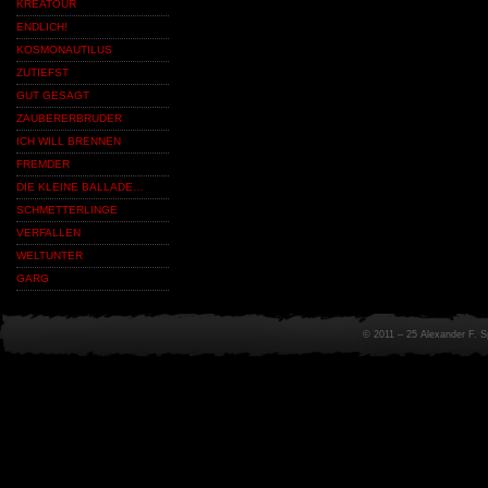
KREATOUR
ENDLICH!
KOSMONAUTILUS
ZUTIEFST
GUT GESAGT
ZAUBERERBRUDER
ICH WILL BRENNEN
FREMDER
DIE KLEINE BALLADE…
SCHMETTERLINGE
VERFALLEN
WELTUNTER
GARG
© 2011 – 25 Alexander F. 