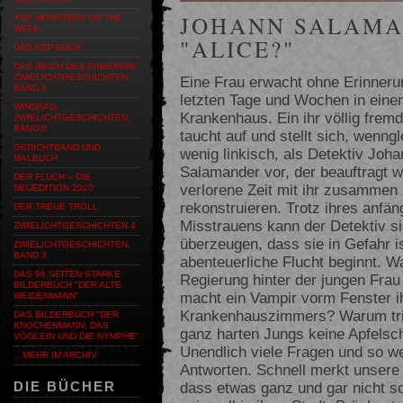
JOHANN SALAMA
ASP MONSTERS OF THE
WEEK
"ALICE?"
DAS ASP-BUCH
DAS REICH DES EINHORNS,
ZWIELICHTGESCHICHTEN,
Eine Frau erwacht ohne Erinneru
BAND 6
letzten Tage und Wochen in eine
WINDRAD,
Krankenhaus. Ein ihr völlig frem
ZWIELICHTGESCHICHTEN,
BAND 0
taucht auf und stellt sich, wenngl
GEDICHTBAND UND
wenig linkisch, als Detektiv Joha
MALBUCH
Salamander vor, der beauftragt w
DER FLUCH – DIE
verlorene Zeit mit ihr zusammen
NEUEDITION 2020
rekonstruieren. Trotz ihres anfän
DER TREUE TROLL
Misstrauens kann der Detektiv s
ZWIELICHTGESCHICHTEN 4
überzeugen, dass sie in Gefahr i
ZWIELICHTGESCHICHTEN,
BAND 3
abenteuerliche Flucht beginnt. W
DAS 96 SEITEN STARKE
Regierung hinter der jungen Fra
BILDERBUCH "DER ALTE
macht ein Vampir vorm Fenster i
WEIDENMANN"
Krankenhauszimmers? Warum tri
DAS BILDERBUCH "DER
KNOCHENMANN, DAS
ganz harten Jungs keine Apfelsc
VÖGLEIN UND DIE NYMPHE"
Unendlich viele Fragen und so w
…MEHR IM ARCHIV
Antworten. Schnell merkt unsere 
dass etwas ganz und gar nicht so
DIE BÜCHER