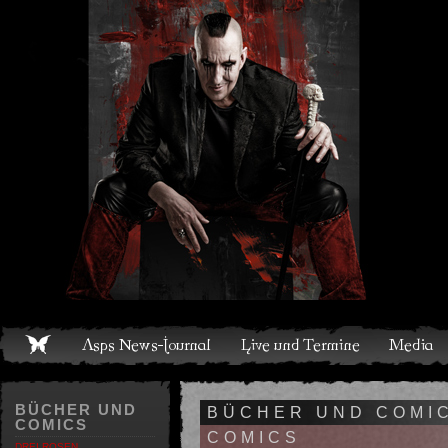
Live und Termine
Media
Shop
Band
Discografie
BÜCHER UND
BÜCHER UND COMI
COMICS
COMICS
DREI ROSEN