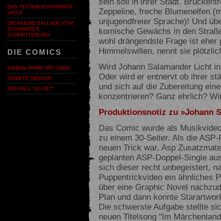
sein soll in ihrer Stadt. Brückentr
DAS TEXTEBUCH HORROR
Zeppeline, freche Blumenelfen (m
VACUI
unjugendfreier Sprache)! Und übe
DIE KLEINE BALLADE VOM
komische Gewächs in den Straße
SCHWARZEN
SCHMETTERLING
wohl drängendste Frage ist eher
Himmelswillen, nennt sie plötzlic
DIE COMICS
Wird Johann Salamander Licht in
SIEBEN JAHRE MIT GARG
Oder wird er entnervt ob ihrer s
VARIETÉ OBSCUR
und sich auf die Zubereitung ei
DER FALL "ALICE?"
konzentrieren? Ganz ehrlich? Wir
Produktionsnotiz zu »Johann S
Das Comic wurde als Musikvideo
zu einem 30-Seiter. Als die ASP-
neuen Trick war, Asp Zusatzmateri
geplanten ASP-Doppel-Single aus
sich dieser recht unbegeistert,
Puppentrickvideo ein ähnliches Pr
über eine Graphic Novel nachzud
Plan und dann konnte Starartwork
Die schwerste Aufgabe stellte sic
neuen Titelsong "Im Märchenland"