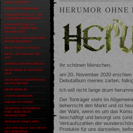
LAUFE DER ZEIT
HERUMOR OHNE 
ENDE MIT SCHRECKEN
PODCAST-FOLGE #4 - DIE
ALCHEMIE DES WORTES
PODCAST-FOLGE #3 -
BRÜCHE, KRISEN UND
NEUANFÄNGE
DAS LICHT, DAS DURCH DIE
RITZEN EINDRINGT
NEUE PODCAST-FOLGE!
METAL.DE PODCAST MIT
ASP
Ihr schönen Menschen,
JAHRESLIEDERRÜCKBLICK
MEHR DENN JE SICHTBAR
am 20. November 2020 erschien mi
SEIN
Debutalbum meines zarten, folk
NACH DER KONZERTPAUSE
GEHT'S WEITER
Ich will nicht lange drum herumr
MEHR DENN JE!
LIVEPAUSENMUSIK
Der Tonträger steht im Allgemein
UNENDLICH FREMD
beherrscht den Markt und ist heut
GENIESSE UNTERWEGS E
der Wahl, wenn es um das Kons
INE LIEBE NICHT W
ENIGER TIEF
beschäftigt und besorgt uns (und 
HERUMOR OHNE LABEL
Verkaufszahlen der wunderschön
Produkte für uns darstellen, befi
LIED UND BUCH "DAS REICH
DES EINHORNS"