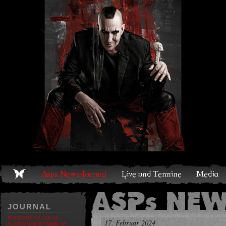
Live und Termine
Media
Shop
Band
Discografie
JOURNAL
PODCAST-FOLGE #5 -
17. Februar 2024
KLANG UND STIMME IM