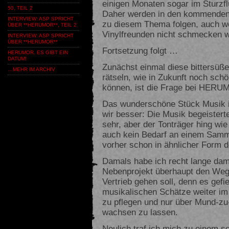
einigen Monaten sogar im Sturzfl
50, TEIL 2
Daher werden in den kommenden 
INTERVIEW: ASP SPRICHT
zu diesem Thema folgen, auch w
ÜBER **HERUMOR**, TEIL 2
Vinylfreunden nicht schmecken w
INTERVIEW: ASP SPRICHT
ÜBER **HERUMOR**
Fortsetzung folgt …
HERUMOR. ES GIBT EIN
DATUM!
Zunächst einmal diese bittersüß
…MEHR IM ARCHIV
rätseln, wie in Zukunft noch sc
können, ist die Frage bei HERU
Das wunderschöne Stück Musik i
wir besser: Die Musik begeistert
sehr, aber der Tonträger hing wie
auch kein Bedarf an einem Samme
vorher schon in ähnlicher Form 
Damals habe ich recht lange dami
Nebenprojekt überhaupt den Weg 
Vertrieb gehen soll, denn es gefi
musikalischen Schätze weiter im
zu pflegen und nur über Mund-z
wachsen zu lassen.
Neulich traf ich mich zu einem se